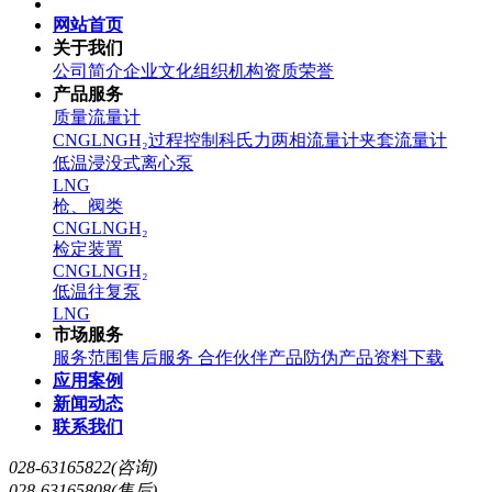
网站首页
关于我们
公司简介
企业文化
组织机构
资质荣誉
产品服务
质量流量计
CNG
LNG
H₂
过程控制
科氏力两相流量计
夹套流量计
低温浸没式离心泵
LNG
枪、阀类
CNG
LNG
H₂
检定装置
CNG
LNG
H₂
低温往复泵
LNG
市场服务
服务范围
售后服务
合作伙伴
产品防伪
产品资料下载
应用案例
新闻动态
联系我们
028-63165822(咨询)
028-63165808(售后)