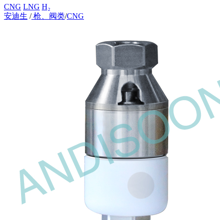
CNG
LNG
H₂
安迪生
/
枪、阀类
/
CNG