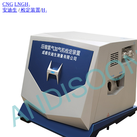
CNG
LNG
H₂
安迪生
/
检定装置
/
H₂