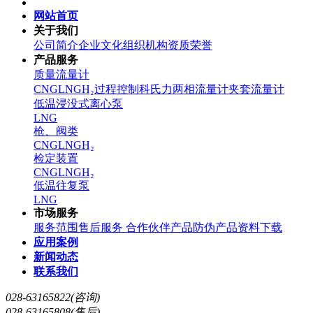
网站首页
关于我们
公司简介
企业文化
组织机构
资质荣誉
产品服务
质量流量计
CNG
LNG
H₂
过程控制
科氏力两相流量计
夹套流量计
低温浸没式离心泵
LNG
枪、阀类
CNG
LNG
H₂
检定装置
CNG
LNG
H₂
低温往复泵
LNG
市场服务
服务范围
售后服务
合作伙伴
产品防伪
产品资料下载
应用案例
新闻动态
联系我们
028-63165822(咨询)
028-63165808(售后)